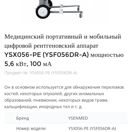
Медицинский портативный и мобильный
цифровой рентгеновский аппарат
YSX056-PE (YSF056DR-A) мощностью
5,6 кВт, 100 мА
Предмет №:
YSX056-PE (YSF056DR-A)
Он в основном используется для обнаружения переломов
костей, некоторых опухолей, других аномальных
образований, пневмонии, некоторых видов травм,
кальцификации, инородных тел и т. д.
Бренд
YSENMED
Номер модели
YSX056-PE (YSF056DR-A)