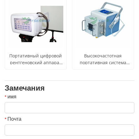
Портативный цифровой
Высокочастотная
рентгеновский аппарат
портативная система
мощностью 450 Вт YSX-
цифровой
P905
рентгенографии
мощностью 3,5 кВт
Замечания
YSX035-YL
имя
*
Почта
*