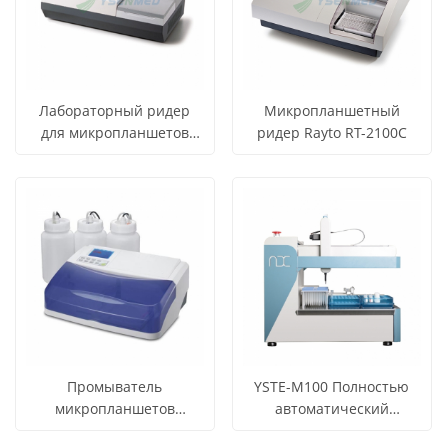
Лабораторный ридер
Микропланшетный
для микропланшетов
ридер Rayto RT-2100C
Rayto RT-6100
СМОТРЕТЬ
СМОТРЕТЬ
Узнать цену
Узнать цену
ВСЕ
ВСЕ
ПРОДУКТЫ
ПРОДУКТЫ
Промыватель
YSTE-M100 Полностью
микропланшетов
автоматический
YSTE206 для клинических
спектрофотометр
СМОТРЕТЬ
СМОТРЕТЬ
Узнать цену
Узнать цену