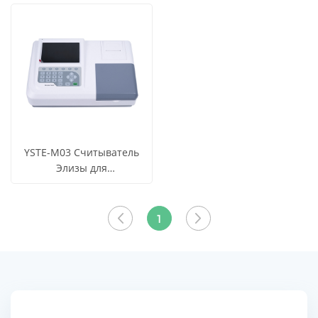
лабораторных
Микропланшетный
ВСЕ
ВСЕ
исследований Elisa
считыватель Элизы
ПРОДУКТЫ
ПРОДУКТЫ
YSTE-M03 Считыватель
Элизы для
микропланшетов
СМОТРЕТЬ
Узнать цену
ВСЕ
1
ПРОДУКТЫ