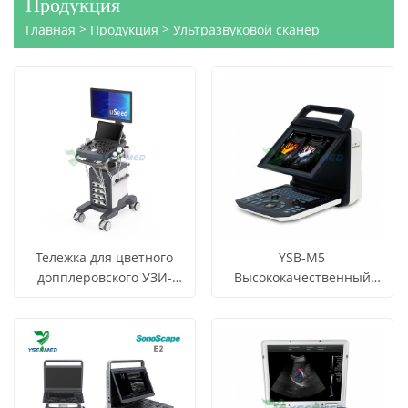
Продукция
>
>
Главная
Продукция
Ультразвуковой сканер
Тележка для цветного
YSB-M5
допплеровского УЗИ-
Высококачественный
аппарата YSB-VIV20
портативный
СМОТРЕТЬ
СМОТРЕТЬ
Узнать цену
Узнать цену
ультразвуковой аппарат
ВСЕ
ВСЕ
цветного допплера
ПРОДУКТЫ
ПРОДУКТЫ