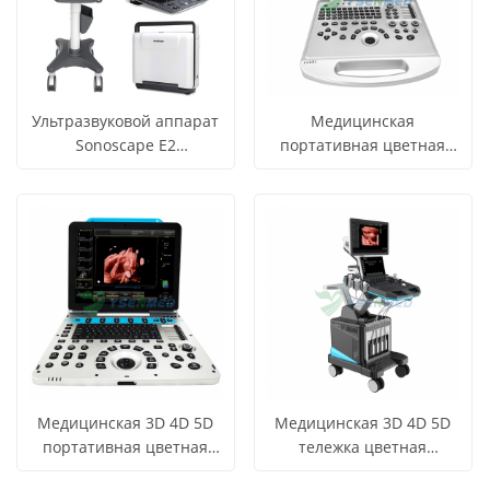
Ультразвуковой аппарат
Медицинская
Sonoscape E2
портативная цветная
Портативная
ультразвуковая система
СМОТРЕТЬ
СМОТРЕТЬ
Узнать цену
Узнать цену
ультразвуковая система
YSB-L3
ВСЕ
ВСЕ
цветного допплера
ПРОДУКТЫ
ПРОДУКТЫ
Медицинская 3D 4D 5D
Медицинская 3D 4D 5D
портативная цветная
тележка цветная
ультразвуковая система
ультразвуковая система
СМОТРЕТЬ
СМОТРЕТЬ
Узнать цену
Узнать цену