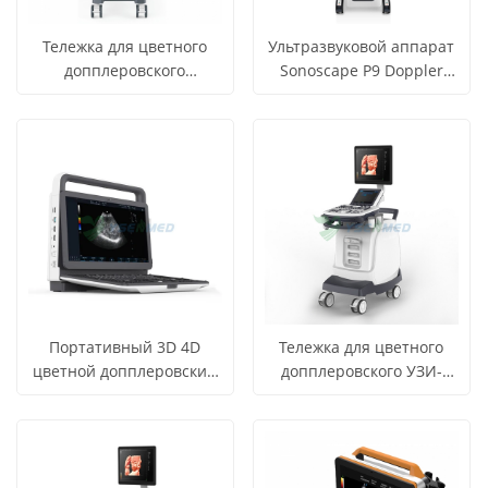
Тележка для цветного
Ультразвуковой аппарат
допплеровского
Sonoscape P9 Doppler
ультразвукового
Trolley
СМОТРЕТЬ
СМОТРЕТЬ
Узнать цену
Узнать цену
сканирования YSB-ViV40
ВСЕ
ВСЕ
ПРОДУКТЫ
ПРОДУКТЫ
Портативный 3D 4D
Тележка для цветного
цветной допплеровский
допплеровского УЗИ-
ультразвуковой сканер
аппарата YSB-S7
СМОТРЕТЬ
СМОТРЕТЬ
Узнать цену
Узнать цену
по низкой цене YSB-M30
ВСЕ
ВСЕ
ПРОДУКТЫ
ПРОДУКТЫ