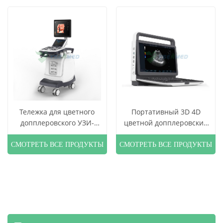
разрешением
Тележка для цветного
Портативный 3D 4D
допплеровского УЗИ-
цветной допплеровский
аппарата YSB-S7
ультразвуковой сканер
СМОТРЕТЬ ВСЕ ПРОДУКТЫ
СМОТРЕТЬ ВСЕ ПРОДУКТЫ
по низкой цене YSB-M30