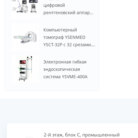
цифровой
рентгеновский аппарат
с С-дугой YSX-C605
Компьютерный
томограф YSENMED
YSCT-32P с 32 срезами,
Spectrum CT.
Электронная гибкая
эндоскопическая
система YSVME-400A
2-й этаж, блок C, промышленный