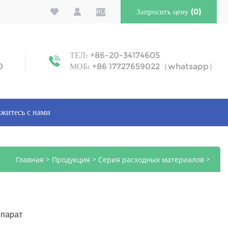
Запросить цену (0)
RU
ТЕЛ: +86-20-34174605
0
МОБ: +86 17727659022（whatsapp）
житесь с нами
>
>
>
Главная
Продукция
Серия расходных материалов
Хирургическая маска
ппарат