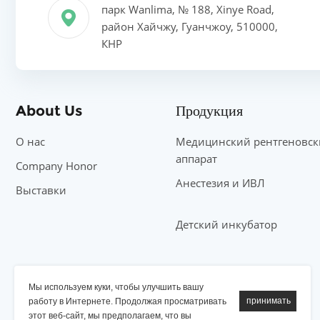
парк Wanlima, № 188, Xinye Road,
район Хайчжу, Гуанчжоу, 510000,
КНР
About Us
Продукция
О нас
Медицинский рентгеновс
аппарат
Company Honor
Анестезия и ИВЛ
Выставки
Детский инкубатор
партнер
Мы используем куки, чтобы улучшить вашу
работу в Интернете. Продолжая просматривать
Рентгеновский аппарат YSENMED
этот веб-сайт, мы предполагаем, что вы