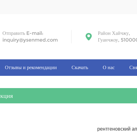
Отправить E-mail:
Район Хайчжу,
inquiry@ysenmed.com
Гуанчжоу, 51000
Отзывы и рекомендации
Скачать
О нас
Свя
укция
рентгеновский а