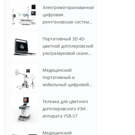
YSFPD4343R
Электромоторизованная
цифровая
рентгеновская система
YSF50DR-B2 YSENMED
мощностью 50 кВт и
Портативный 3D 4D
630 мА
цветной допплеровский
ультразвуковой сканер
по низкой цене YSB-
M30
Медицинский
портативный и
мобильный цифровой
рентгеновский аппарат
YSX056-PE (YSF056DR-A)
Тележка для цветного
мощностью 5,6 кВт, 100
допплеровского УЗИ-
мА
аппарата YSB-S7
Медицинский