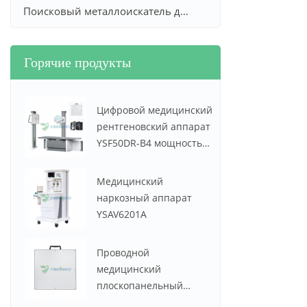
Поисковый металлоискатель для золота и серебра
Горячие продукты
Цифровой медицинский
рентгеновский аппарат
YSF50DR-B4 мощностью
50 кВт и током 630 мА
Медицинский
наркозный аппарат
YSAV6201A
Проводной
медицинский
плоскопанельный
детектор YSENMED