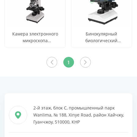
Камера электронного
Бинокулярный
микроскопа
биологический
ИССВДЖ2310 цифров с
микроскоп YSXWJ107BN
СМОТРЕТЬ
СМОТРЕТЬ
Узнать цену
Узнать цену
дисплеем ХД ЛКД
ВСЕ
ВСЕ
1
ПРОДУКТЫ
ПРОДУКТЫ
2-й этаж, блок C, промышленный парк
Wanlima, № 188, Xinye Road, район Хайчжу,
Гуанчжоу, 510000, КНР