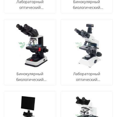
Лабораторный
Бинокулярный
оптический
биологический
бинокулярный
микроскоп для
СМОТРЕТЬ
СМОТРЕТЬ
Узнать цену
Узнать цену
микроскоп YSXWJ-BX301B
медицинских
ВСЕ
ВСЕ
с экраном дисплея
лабораторий YSXWJ-
XSB102B
ПРОДУКТЫ
ПРОДУКТЫ
Бинокулярный
Лабораторный
биологический
оптический
микроскоп для
бинокулярный
СМОТРЕТЬ
СМОТРЕТЬ
Узнать цену
Узнать цену
медицинских
микроскоп YSXWJ-BX301C
ВСЕ
ВСЕ
лабораторий YSXWJ-
с экраном дисплея
BX102B
ПРОДУКТЫ
ПРОДУКТЫ