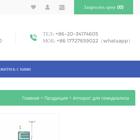
Запросить цену (0)
RU
ТЕЛ: +86-20-34174605
0
МОБ: +86 17727659022（whatsapp）
житесь с нами
>
>
Главная
Продукция
Аппарат для гемодиализа