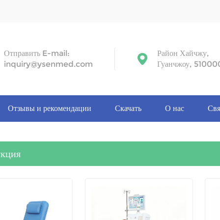
Отправить E-mail:
Район Хайчжу,
inquiry@ysenmed.com
Гуанчжоу, 51000
Отзывы и рекомендации
Скачать
О нас
Свя
укция