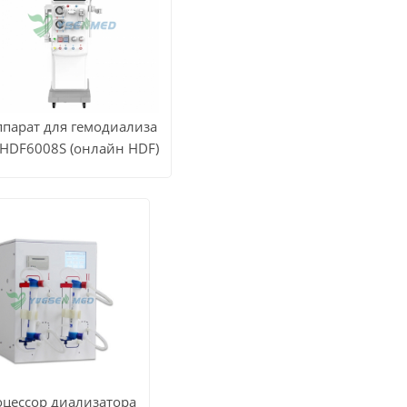
ппарат для гемодиализа
HDF6008S (онлайн HDF)
МОТРЕТЬ
ВСЕ
Узнать цену
РОДУКТЫ
оцессор диализатора