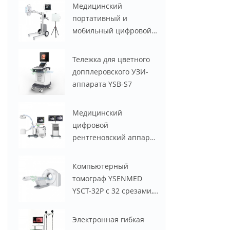
M30
Медицинский
портативный и
мобильный цифровой
рентгеновский аппарат
YSX056-PE (YSF056DR-A)
Тележка для цветного
мощностью 5,6 кВт, 100
допплеровского УЗИ-
мА
аппарата YSB-S7
Медицинский
цифровой
рентгеновский аппарат
с С-дугой YSX-C605
Компьютерный
томограф YSENMED
YSCT-32P с 32 срезами,
Spectrum CT.
Электронная гибкая