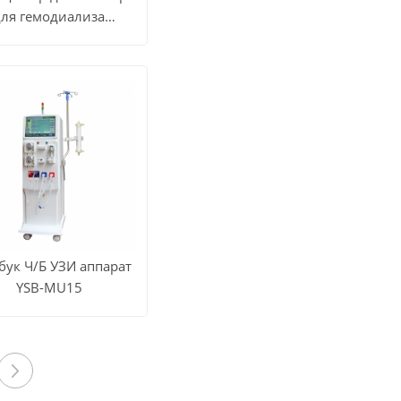
для гемодиализа
ТРЕТЬ
YSDRM168B
СЕ
Узнать цену
ДУКТЫ
бук Ч/Б УЗИ аппарат
YSB-MU15
ТРЕТЬ
СЕ
Узнать цену
ДУКТЫ