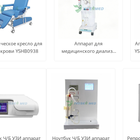
ческое кресло для
Аппарат для
А
 крови YSHB0938
медицинского диализа
YS
ЕТЬ
СМОТРЕТЬ
С
крови YSENMED
YSHDM6000
Узнать цену
ВСЕ
Узнать цену
КТЫ
ПРОДУКТЫ
П
к Ч/Б УЗИ аппарат
Ноутбук Ч/Б УЗИ аппарат
Репр