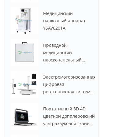
50 кВт и током 630 мА
Медицинский
наркозный аппарат
YSAV6201A
Проводной
медицинский
плоскопанельный
детектор YSENMED
YSFPD4343R
Электромоторизованная
цифровая
рентгеновская система
YSF50DR-B2 YSENMED
мощностью 50 кВт и
Портативный 3D 4D
630 мА
цветной допплеровский
ультразвуковой сканер
по низкой цене YSB-