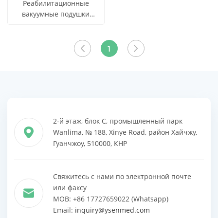
Реабилитационные
вакуумные подушки
производства Китая
СМОТРЕТЬ
Узнать цену
(YSVC02)
ВСЕ
1
ПРОДУКТЫ
2-й этаж, блок C, промышленный парк
Wanlima, № 188, Xinye Road, район Хайчжу,
Гуанчжоу, 510000, КНР
Свяжитесь с нами по электронной почте
или факсу
MOB: +86 17727659022 (Whatsapp)
Email:
inquiry@ysenmed.com