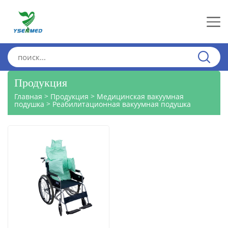
Продукция
>
>
Главная
Продукция
Медицинская вакуумная
>
подушка
Реабилитационная вакуумная подушка