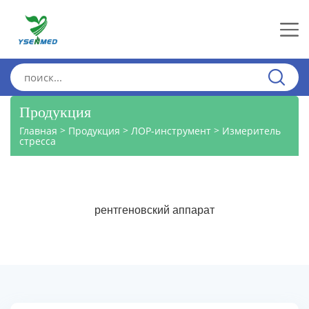
Продукция
>
>
>
Главная
Продукция
ЛОР-инструмент
Измеритель
стресса
рентгеновский аппарат