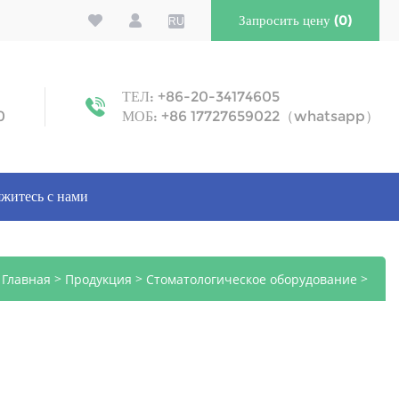
Запросить цену (0)
RU
ТЕЛ: +86-20-34174605
0
МОБ: +86 17727659022（whatsapp）
житесь с нами
>
>
>
Главная
Продукция
Стоматологическое оборудование
Ультразвуковые скалеры