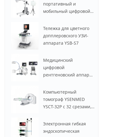
портативный и
мобильный цифровой
рентгеновский аппарат
YSX056-PE (YSF056DR-A)
Тележка для цветного
мощностью 5,6 кВт, 100
допплеровского УЗИ-
мА
аппарата YSB-S7
Медицинский
цифровой
рентгеновский аппарат
с С-дугой YSX-C605
Компьютерный
томограф YSENMED
YSCT-32P с 32 срезами,
Spectrum CT.
Электронная гибкая
эндоскопическая