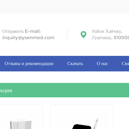
Отправить E-mail:
Район Хайчжу,
inquiry@ysenmed.com
Гуанчжоу, 51000
Отзывы и рекомендации
Скачать
О нас
Свя
укция