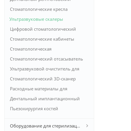
аппарат
Стоматологические кресла
Ультразвуковые скалеры
Цифровой стоматологический
датчик
Стоматологические кабинеты
Стоматологическая
пломбировочная машина
Стоматологический отсасыватель
Ультразвуковой очиститель для
зубов
Стоматологический 3D-сканер
Расходные материалы для
стоматологии
Дентальный имплантационный
мотор
Пьезохирургия костей
Оборудование для стерилизации