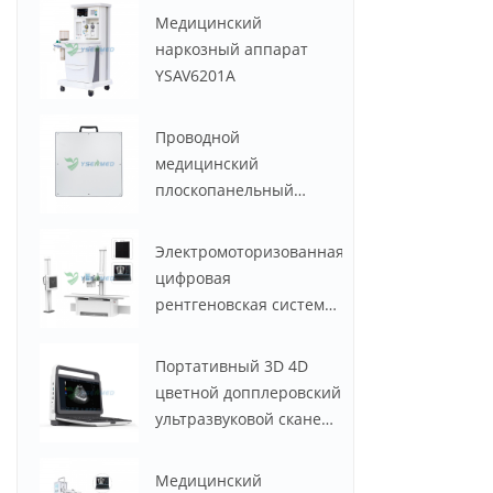
Медицинский
наркозный аппарат
YSAV6201A
Проводной
медицинский
плоскопанельный
детектор YSENMED
YSFPD4343R
Электромоторизованная
цифровая
рентгеновская система
YSF50DR-B2 YSENMED
мощностью 50 кВт и
Портативный 3D 4D
630 мА
цветной допплеровский
ультразвуковой сканер
по низкой цене YSB-
M30
Медицинский