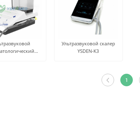
ьтразвуковой
Ультразвуковой скалер
матологический
YSDEN-K3
ЕТЬ
СМОТРЕТЬ
лер YSDEN-P8L
Узнать цену
ВСЕ
Узнать цену
1
КТЫ
ПРОДУКТЫ