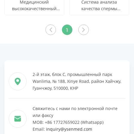
Медицинский
Система анализа
высококачественный
качества спермы
сборщик спермы/
YSSW3703
СМОТРЕТЬ
СМОТРЕТЬ
Узнать цену
Узнать цену
Портативный
ВСЕ
ВСЕ
автоматический
1
сборщик спермы
ПРОДУКТЫ
ПРОДУКТЫ
Автоматический
экстрактор спермы
2-й этаж, блок C, промышленный парк
Wanlima, № 188, Xinye Road, район Хайчжу,
Гуанчжоу, 510000, КНР
Свяжитесь с нами по электронной почте
или факсу
MOB: +86 17727659022 (Whatsapp)
Email:
inquiry@ysenmed.com