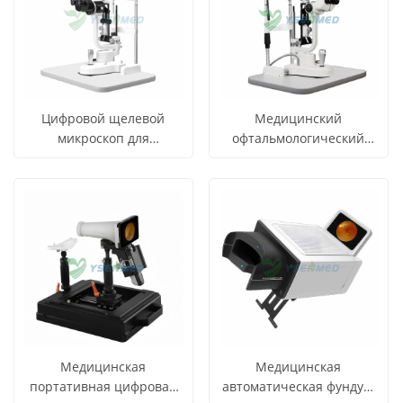
Цифровой щелевой
Медицинский
микроскоп для
офтальмологический
медицинской
микроскоп с щелевой
СМОТРЕТЬ
СМОТРЕТЬ
Узнать цену
Узнать цену
офтальмологии YSENT-
лампой YSENT-SL350
ВСЕ
ВСЕ
SL350A
ПРОДУКТЫ
ПРОДУКТЫ
Медицинская
Медицинская
портативная цифровая
автоматическая фундус-