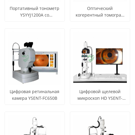
Портативный тонометр
Оптический
YSYYJ1200A со
когерентный томограф
встроенным принтером.
YSOCT1000 для
СМОТРЕТЬ
СМОТРЕТЬ
Узнать цену
Узнать цену
офтальмологической
ВСЕ
ВСЕ
компьютерной
томографии
ПРОДУКТЫ
ПРОДУКТЫ
Цифровая ретинальная
Цифровой щелевой
камера YSENT-FC650B
микроскоп HD YSENT-
SL350D
СМОТРЕТЬ
СМОТРЕТЬ
Узнать цену
Узнать цену
ВСЕ
ВСЕ
ПРОДУКТЫ
ПРОДУКТЫ