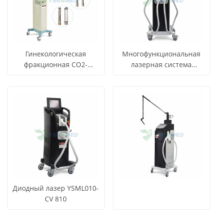
Гинекологическая
Многофункциональная
фракционная CO2-
лазерная система
лазерная система
YSML010-MD
СМОТРЕТЬ
СМОТРЕТЬ
Узнать цену
Узнать цену
YSML010-MT
ВСЕ
ВСЕ
ПРОДУКТЫ
ПРОДУКТЫ
Диодный лазер YSML010-
CV 810
СМОТРЕТЬ
СМОТРЕТЬ
Узнать цену
Узнать цену