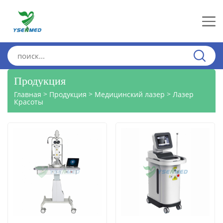
Продукция
>
>
>
Главная
Продукция
Медицинский лазер
Лазер
Красоты