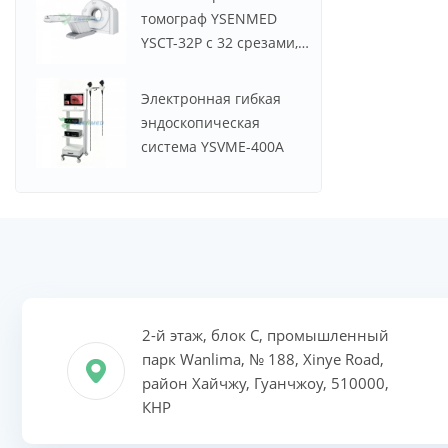
томограф YSENMED
YSCT-32P с 32 срезами,
Spectrum CT.
Электронная гибкая
эндоскопическая
система YSVME-400A
2-й этаж, блок C, промышленный
парк Wanlima, № 188, Xinye Road,
район Хайчжу, Гуанчжоу, 510000,
КНР