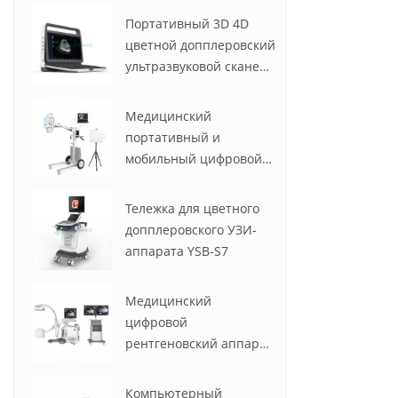
мощностью 50 кВт и
Портативный 3D 4D
630 мА
цветной допплеровский
ультразвуковой сканер
по низкой цене YSB-
M30
Медицинский
портативный и
мобильный цифровой
рентгеновский аппарат
YSX056-PE (YSF056DR-A)
Тележка для цветного
мощностью 5,6 кВт, 100
допплеровского УЗИ-
мА
аппарата YSB-S7
Медицинский
цифровой
рентгеновский аппарат
с С-дугой YSX-C605
Компьютерный