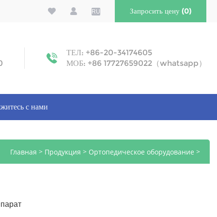
Запросить цену (0)
RU
ТЕЛ: +86-20-34174605
0
МОБ: +86 17727659022（whatsapp）
житесь с нами
>
>
>
Главная
Продукция
Ортопедическое оборудование
Интрамедуллярные гвозди
ппарат