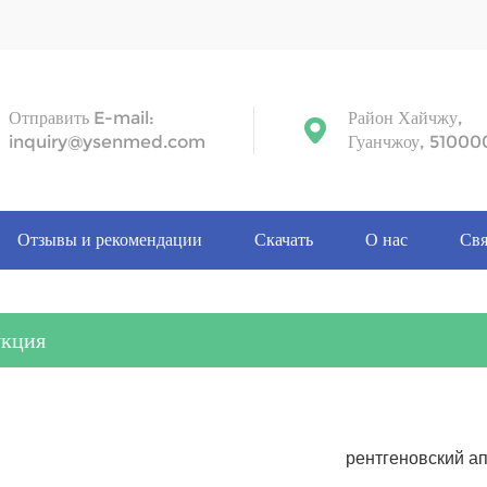
Отправить E-mail:
Район Хайчжу,
inquiry@ysenmed.com
Гуанчжоу, 51000
Отзывы и рекомендации
Скачать
О нас
Свя
укция
рентгеновский а