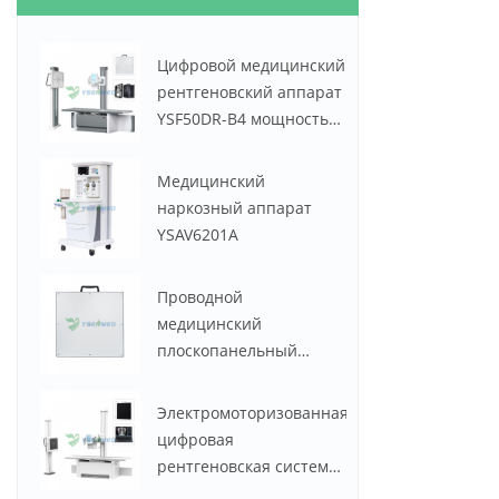
Цифровой медицинский
рентгеновский аппарат
YSF50DR-B4 мощностью
50 кВт и током 630 мА
Медицинский
наркозный аппарат
YSAV6201A
Проводной
медицинский
плоскопанельный
детектор YSENMED
YSFPD4343R
Электромоторизованная
цифровая
рентгеновская система
YSF50DR-B2 YSENMED