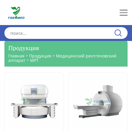
Продукция
>
>
Главная
Продукция
Медицинский рентгеновский
>
аппарат
МРТ