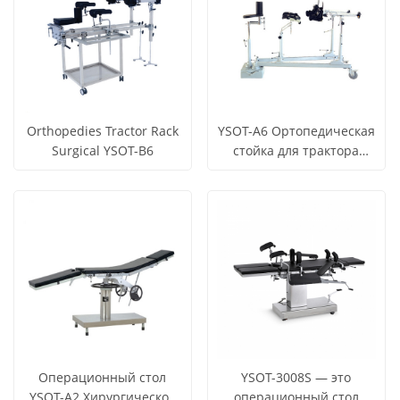
Orthopedies Tractor Rack
YSOT-A6 Ортопедическая
Surgical YSOT-B6
стойка для трактора
хирургическая
СМОТРЕТЬ
СМОТРЕТЬ
Узнать цену
Узнать цену
ВСЕ
ВСЕ
ПРОДУКТЫ
ПРОДУКТЫ
Операционный стол
YSOT-3008S — это
YSOT-A2 Хирургическое
операционный стол