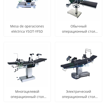
Mesa de operaciones
Обычный
eléctrica YSOT-YF5D
операционный стол
YSOT-3002A
СМОТРЕТЬ
СМОТРЕТЬ
Узнать цену
Узнать цену
ВСЕ
ВСЕ
ПРОДУКТЫ
ПРОДУКТЫ
Многоцелевой
Электрический
операционный стол
операционный стол
YSOT-3008Y
общего назначения
СМОТРЕТЬ
СМОТРЕТЬ
Узнать цену
Узнать цену