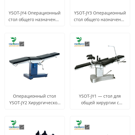
YSOT-JY4 Операционный
YSOT-JY3 Операционный
стол общего назначения
стол общего назначения
Хирургическое
Хирургическое
СМОТРЕТЬ
СМОТРЕТЬ
Узнать цену
Узнать цену
применение
применение
ВСЕ
ВСЕ
ПРОДУКТЫ
ПРОДУКТЫ
Операционный стол
YSOT-JY1 — стол для
YSOT-JY2 Хирургическое
общей хирургии с
применение
интегрированной
СМОТРЕТЬ
СМОТРЕТЬ
Узнать цену
Узнать цену
многофункциональной
ВСЕ
ВСЕ
ПРОДУКТЫ
ПРОДУКТЫ