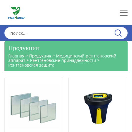
Продукция
>
>
Главная
Продукция
Медицинский рентгеновский
>
>
аппарат
Рентгеновские принадлежности
Рентгеновская защита