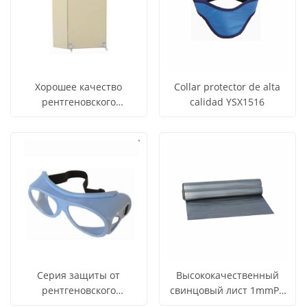
Хорошее качество
Collar protector de alta
рентгеновского
calidad YSX1516
защитного устройства -
СМОТРЕТЬ
СМОТРЕТЬ
Узнать цену
Узнать цену
свинцовый экран
ВСЕ
ВСЕ
YSX1608
ПРОДУКТЫ
ПРОДУКТЫ
Серия защиты от
Высококачественный
рентгеновского
свинцовый лист 1mmPb
излучения - защитные
2mmPb x ray 3mmPb для
СМОТРЕТЬ
СМОТРЕТЬ