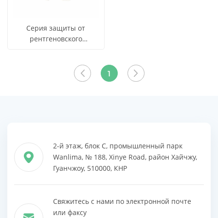
Серия защиты от
рентгеновского
излучения - защитный
СМОТРЕТЬ
Узнать цену
свинцовый фартук
ВСЕ
YSX1513
1
ПРОДУКТЫ
2-й этаж, блок C, промышленный парк
Wanlima, № 188, Xinye Road, район Хайчжу,
Гуанчжоу, 510000, КНР
Свяжитесь с нами по электронной почте
или факсу